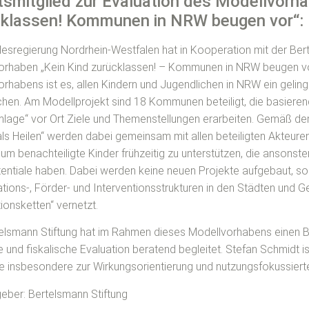
tsmitglied zur Evaluation des Modellvorh
cklassen! Kommunen in NRW beugen vor“:
esregierung Nordrhein-Westfalen hat in Kooperation mit der Ber
orhaben „Kein Kind zurücklassen! – Kommunen in NRW beugen vor
rhabens ist es, allen Kindern und Jugendlichen in NRW ein gel
hen. Am Modellprojekt sind 18 Kommunen beteiligt, die basierend
mlage“ vor Ort Ziele und Themenstellungen erarbeiten. Gemäß d
ls Heilen“ werden dabei gemeinsam mit allen beteiligten Akteur
 um benachteiligte Kinder frühzeitig zu unterstützen, die ansons
tentiale haben. Dabei werden keine neuen Projekte aufgebaut, s
ions-, Förder- und Interventionsstrukturen in den Städten und 
ionsketten“ vernetzt.
elsmann Stiftung hat im Rahmen dieses Modellvorhabens einen Bei
e und fiskalische Evaluation beratend begleitet. Stefan Schmidt is
e insbesondere zur Wirkungsorientierung und nutzungsfokussierte
eber: Bertelsmann Stiftung