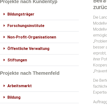
Beira
Projekte nach Kundentyp
zurü
Bildungsträger
Die Land
Modellv
Forschungsinstitute
Modellvo
ermöglic
Non-Profit-Organisationen
„Proble
besser a
Öffentliche Verwaltung
erprobt,
ihrer Po
Stiftungen
Kooperat
„Prävent
Projekte nach Themenfeld
Die Bert
Arbeitsmarkt
fachlich
Expertis
Bildung
Auftragg