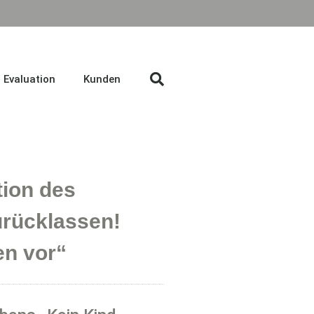
Evaluation
Kunden
tion des
urücklassen!
n vor“