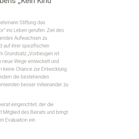
abens „Kein Kind
telsmann Stiftung das
“ ins Leben gerufen. Ziel des
ingendes Aufwachsen zu
 auf ihrer spezifischen
em Grundsatz „Vorbeugen ist
en neue Wege entwickelt und
ten keine Chance zur Entwicklung
ondern die bestehenden
Gemeinden besser miteinander zu
rat eingerichtet, der die
t Mitglied des Beirats und bringt
n Evaluation ein.