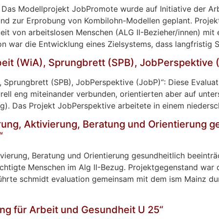
 Das Modellprojekt JobPromote wurde auf Initiative der Ar
und zur Erprobung von Kombilohn-Modellen geplant. Proje
eit von arbeitslosen Menschen (ALG II-Bezieher/innen) mit 
n war die Entwicklung eines Zielsystems, dass langfristig
beit (WiA), Sprungbrett (SPB), JobPerspektive 
, Sprungbrett (SPB), JobPerspektive (JobP)“: Diese Evaluati
ell eng miteinander verbunden, orientierten aber auf unte
ug). Das Projekt JobPerspektive arbeitete in einem niedersc
rung, Aktivierung, Beratung und Orientierung ge
“
vierung, Beratung und Orientierung gesundheitlich beeinträc
ächtigte Menschen im Alg II-Bezug. Projektgegenstand war 
führte schmidt evaluation gemeinsam mit dem ism Mainz dur
ng für Arbeit und Gesundheit U 25“