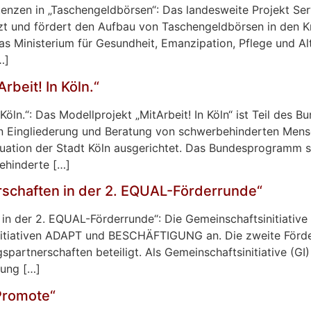
nzen in „Taschengeldbörsen“: Das landesweite Projekt Ser
ützt und fördert den Aufbau von Taschengeldbörsen in den Kr
das Ministerium für Gesundheit, Emanzipation, Pflege und 
…]
rbeit! In Köln.“
 Köln.“: Das Modellprojekt „MitArbeit! In Köln“ ist Teil de
en Eingliederung und Beratung von schwerbehinderten Mensc
uation der Stadt Köln ausgerichtet. Das Bundesprogramm st
ehinderte […]
rschaften in der 2. EQUAL-Förderrunde“
 in der 2. EQUAL-Förderrunde“: Die Gemeinschaftsinitiativ
initiativen ADAPT und BESCHÄFTIGUNG an. Die zweite Förder
partnerschaften beteiligt. Als Gemeinschaftsinitiative (G
hung […]
Promote“